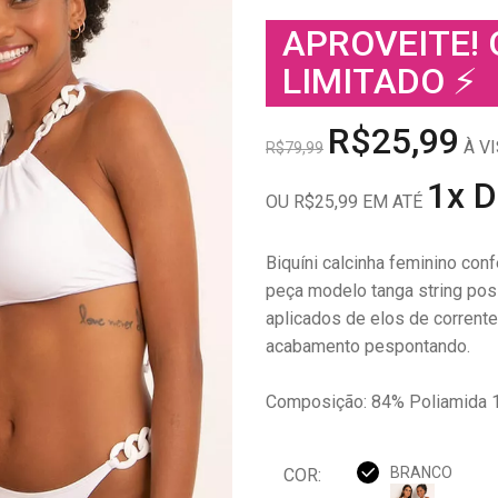
APROVEITE!
LIMITADO ⚡
R$25,99
À VI
R$79,99
1x 
OU R$25,99 EM ATÉ
Biquíni calcinha feminino co
peça modelo tanga string poss
aplicados de elos de corrente
acabamento pespontando.
Composição: 84% Poliamida 
BRANCO
COR: