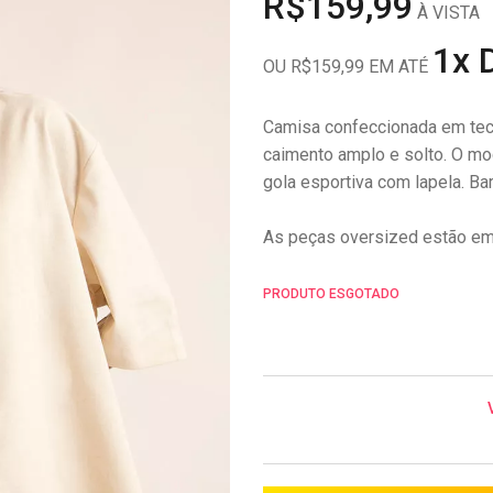
R$159,99
À VISTA
1x 
OU R$159,99 EM ATÉ
Camisa confeccionada em tec
caimento amplo e solto. O mo
gola esportiva com lapela. B
As peças oversized estão em a
PRODUTO ESGOTADO