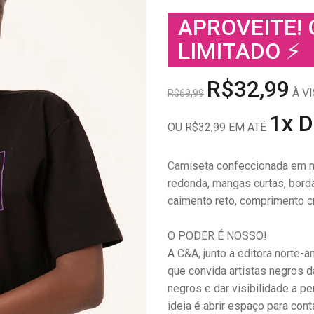
APROVEITE!
LIMITADO ⚡
R$32,99
À VI
R$69,99
1x 
OU R$32,99 EM ATÉ
Camiseta confeccionada em m
redonda, mangas curtas, borda
caimento reto, comprimento 
O PODER É NOSSO!
A C&A, junto a editora norte-a
que convida artistas negros d
negros e dar visibilidade a 
ideia é abrir espaço para cont