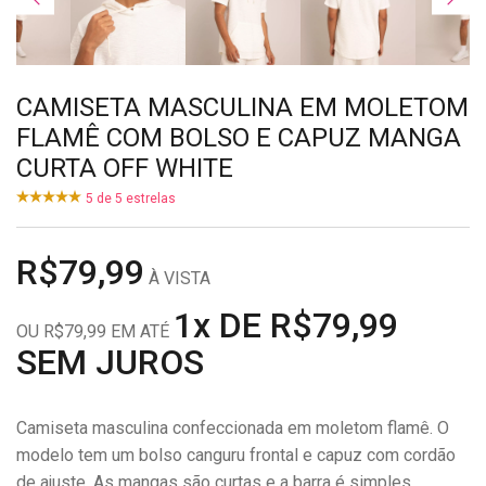
CAMISETA MASCULINA EM MOLETOM
FLAMÊ COM BOLSO E CAPUZ MANGA
CURTA OFF WHITE
5
de
5
estrelas
R$79,99
À VISTA
1x DE R$79,99
OU R$79,99 EM ATÉ
SEM JUROS
Camiseta masculina confeccionada em moletom flamê. O
modelo tem um bolso canguru frontal e capuz com cordão
de ajuste. As mangas são curtas e a barra é simples.