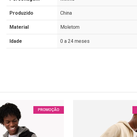
Produzido
China
Material
Moletom
Idade
0 a 24 meses
PROMOÇÃO