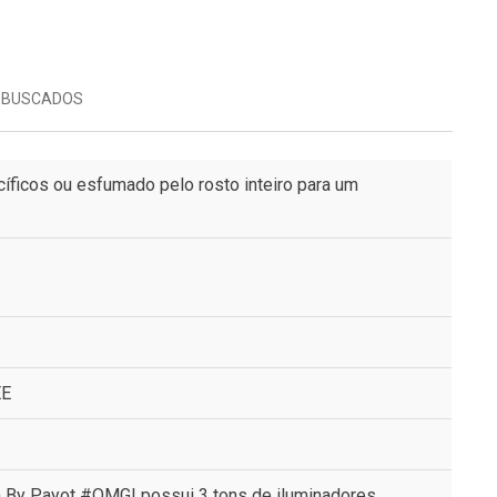
 BUSCADOS
íficos ou esfumado pelo rosto inteiro para um
EE
a By Payot #OMG! possui 3 tons de iluminadores,