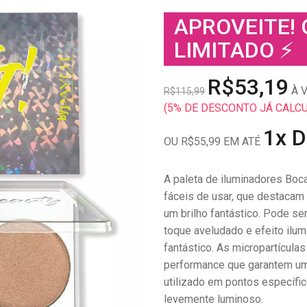
APROVEITE!
LIMITADO ⚡
R$53,19
À V
R$115,99
(5% DE DESCONTO JÁ CALC
1x 
OU R$55,99 EM ATÉ
A paleta de iluminadores Boc
fáceis de usar, que destacam 
um brilho fantástico. Pode se
toque aveludado e efeito ilum
fantástico. As micropartícul
performance que garantem um
utilizado em pontos específi
levemente luminoso.