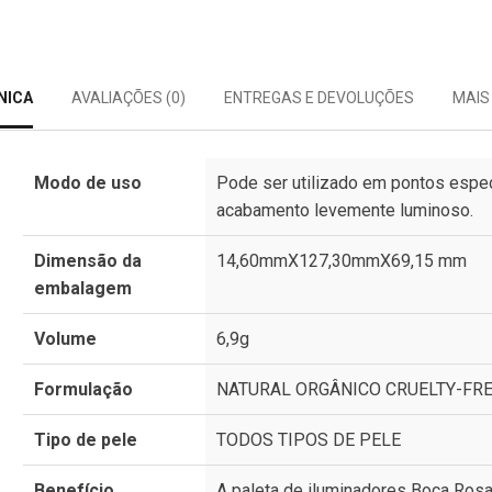
NICA
AVALIAÇÕES (0)
ENTREGAS E DEVOLUÇÕES
MAIS
Modo de uso
Pode ser utilizado em pontos espec
acabamento levemente luminoso.
Dimensão da
14,60mmX127,30mmX69,15 mm
embalagem
Volume
6,9g
Formulação
NATURAL ORGÂNICO CRUELTY-FR
Tipo de pele
TODOS TIPOS DE PELE
Benefício
A paleta de iluminadores Boca Ros