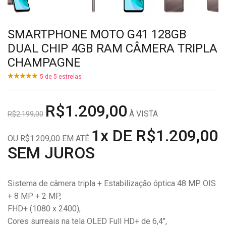
SMARTPHONE MOTO G41 128GB
DUAL CHIP 4GB RAM CÂMERA TRIPLA
CHAMPAGNE
5
de
5
estrelas
R$1.209,00
À VISTA
R$2.199,00
1x DE R$1.209,00
OU R$1.209,00 EM ATÉ
SEM JUROS
Sistema de câmera tripla + Estabilização óptica 48 MP OIS
+ 8 MP + 2 MP,
FHD+ (1080 x 2400),
Cores surreais na tela OLED Full HD+ de 6,4″,