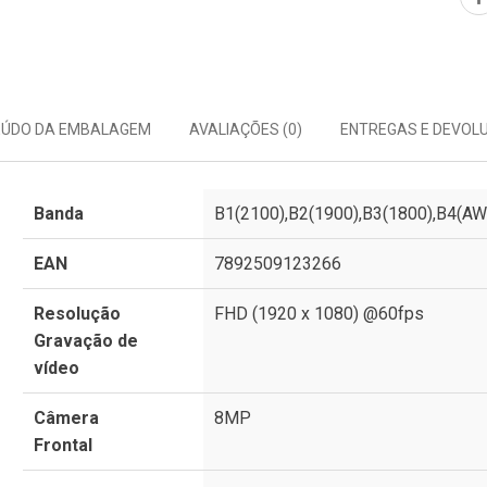
ÚDO DA EMBALAGEM
AVALIAÇÕES (0)
ENTREGAS E DEVOL
Banda
B1(2100),B2(1900),B3(1800),B4(AW
EAN
7892509123266
Resolução
FHD (1920 x 1080) @60fps
Gravação de
vídeo
Câmera
8MP
Frontal