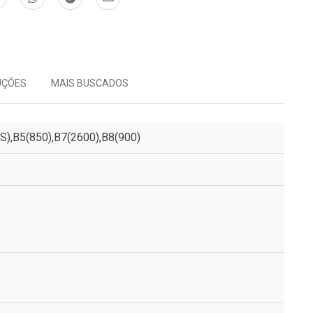
UÇÕES
MAIS BUSCADOS
S),B5(850),B7(2600),B8(900)