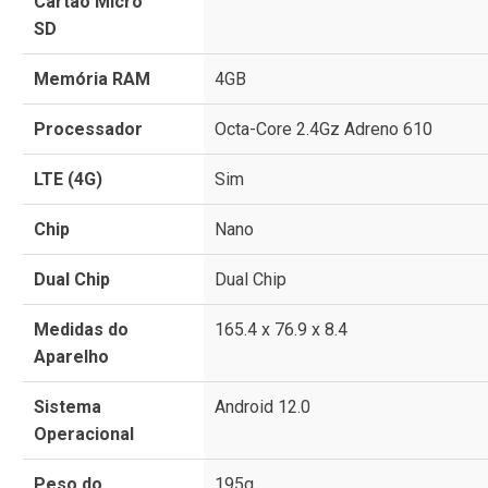
Cartão Micro
SD
Memória RAM
4GB
Processador
Octa-Core 2.4Gz Adreno 610
LTE (4G)
Sim
Chip
Nano
Dual Chip
Dual Chip
Medidas do
165.4 x 76.9 x 8.4
Aparelho
Sistema
Android 12.0
Operacional
Peso do
195g