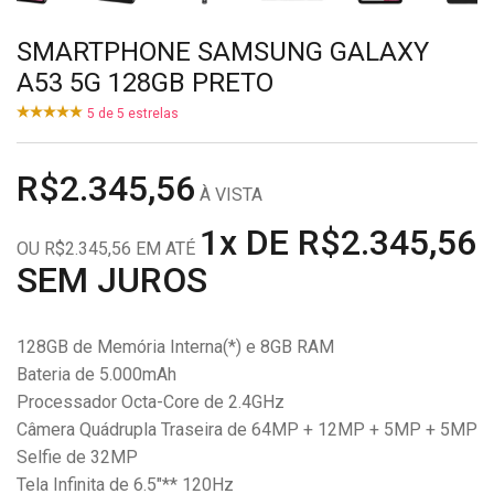
SMARTPHONE SAMSUNG GALAXY
A53 5G 128GB PRETO
5
de
5
estrelas
R$2.345,56
À VISTA
1x DE R$2.345,56
OU R$2.345,56 EM ATÉ
SEM JUROS
128GB de Memória Interna(*) e 8GB RAM
Bateria de 5.000mAh
Processador Octa-Core de 2.4GHz
Câmera Quádrupla Traseira de 64MP + 12MP + 5MP + 5MP
Selfie de 32MP
Tela Infinita de 6.5"** 120Hz