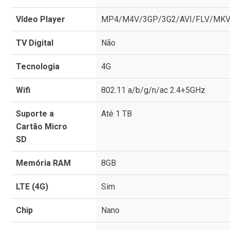
Vídeo Player
MP4/M4V/3GP/3G2/AVI/FLV/MK
TV Digital
Não
Tecnologia
4G
Wifi
802.11 a/b/g/n/ac 2.4+5GHz
Suporte a
Até 1 TB
Cartão Micro
SD
Memória RAM
8GB
LTE (4G)
Sim
Chip
Nano