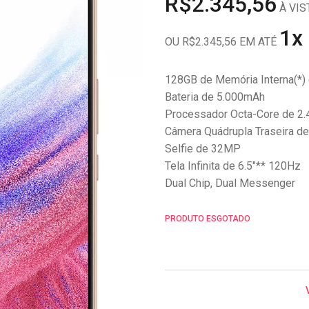
R$2.345,56
À VIS
1x
OU R$2.345,56 EM ATÉ
128GB de Memória Interna(*
Bateria de 5.000mAh
Processador Octa-Core de 2
Câmera Quádrupla Traseira 
Selfie de 32MP
Tela Infinita de 6.5"** 120Hz
Dual Chip, Dual Messenger
PRODUTO ESGOTADO