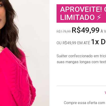
APROVEITE!
LIMITADO ⚡
R$49,99
À V
R$179,99
1x 
OU R$49,99 EM ATÉ
Suéter confeccionado em tric
suas mangas longas com text
Compre essa oferta com 