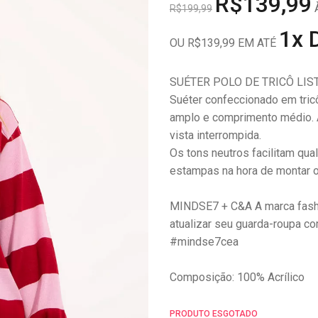
R$139,99
À
R$199,99
1x 
OU R$139,99 EM ATÉ
SUÉTER POLO DE TRICÔ LI
Suéter confeccionado em tric
amplo e comprimento médio. 
vista interrompida.
Os tons neutros facilitam qua
estampas na hora de montar o
MINDSE7 + C&A A marca fashi
atualizar seu guarda-roupa c
#mindse7cea
Composição: 100% Acrílico
PRODUTO ESGOTADO