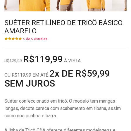
SUÉTER RETILÍNEO DE TRICÔ BÁSICO
AMARELO
5
de
5
estrelas
R$119,99
À VISTA
R$129,99
2x DE R$59,99
OU R$119,99 EM ATÉ
SEM JUROS
Suéter confeccionado em tricô. O modelo tem mangas
longas, decote careca com acabamento em ribana, assim
como nos punhos e barra.
A linha de Tricô C&A oferece diferentes modelagens e