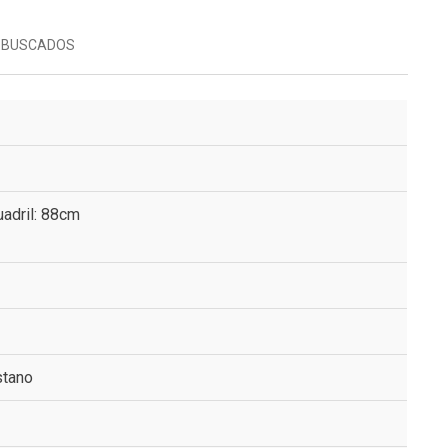
 BUSCADOS
adril: 88cm
stano